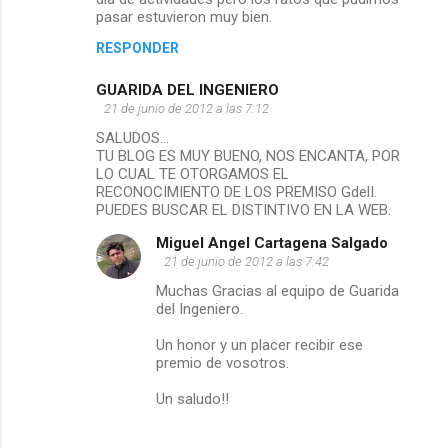
pasar estuvieron muy bien.
o
RESPONDER
s
GUARIDA DEL INGENIERO
21 de junio de 2012 a las 7:12
SALUDOS...
TU BLOG ES MUY BUENO, NOS ENCANTA, POR
LO CUAL TE OTORGAMOS EL
RECONOCIMIENTO DE LOS PREMISO GdelI.
PUEDES BUSCAR EL DISTINTIVO EN LA WEB.
Miguel Angel Cartagena Salgado
21 de junio de 2012 a las 7:42
Muchas Gracias al equipo de Guarida
del Ingeniero.
Un honor y un placer recibir ese
premio de vosotros.
Un saludo!!