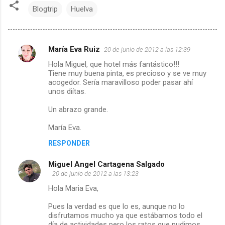
Blogtrip
Huelva
María Eva Ruiz
20 de junio de 2012 a las 12:39
C
Hola Miguel, que hotel más fantástico!!!
Tiene muy buena pinta, es precioso y se ve muy
o
acogedor. Sería maravilloso poder pasar ahí
unos diítas.
m
Un abrazo grande.
e
María Eva.
n
RESPONDER
t
Miguel Angel Cartagena Salgado
20 de junio de 2012 a las 13:23
a
Hola Maria Eva,
r
Pues la verdad es que lo es, aunque no lo
disfrutamos mucho ya que estábamos todo el
i
día de actividades pero los ratos que pudimos