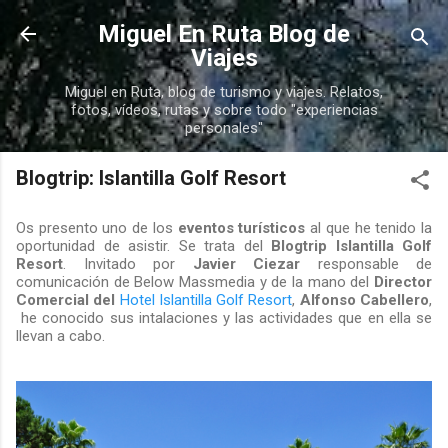
Ir al contenido principal
Miguel En Ruta Blog de
Viajes
Miguel en Ruta, blog de turismo y viajes. Relatos,
fotos, vídeos, rutas y sobre todo "experiencias
personales"
Blogtrip: Islantilla Golf Resort
Os presento uno de los
eventos turísticos
al que he tenido la
oportunidad de asistir. Se trata del
Blogtrip Islantilla Golf
Resort
. Invitado por
Javier Ciezar
responsable de
comunicación de Below Massmedia y de la mano del
Director
Comercial del
Hotel Islantilla Golf Resort
,
Alfonso Cabellero
,
he conocido sus intalaciones y las actividades que en ella se
llevan a cabo.