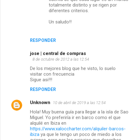
totalmente distinto y se rigen por
i
diferentes criterios.
o
Un saludo!!
s
RESPONDER
jose | central de compras
8 de octubre de 2012 a las 12:54
De los mejores blog que he visto, lo suelo
visitar con frecuencia
Sigue asi!!!
RESPONDER
Unknown
10 de abril de 2019 a las 12:54
Hola! Muy buena guía para llegar a la isla de Sao
Miguel. Yo preferiría ir en barco como el que
alquilé en Ibiza en
https://www.xaloccharter.com/alquiler-barcos-
ibiza
ya que le tengo un poco de miedo a los