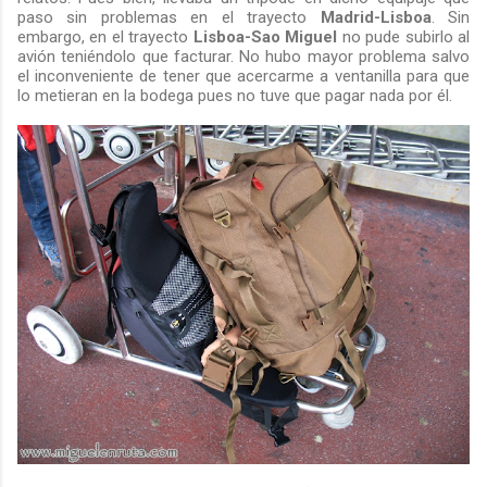
paso sin problemas en el trayecto
Madrid-Lisboa
. Sin
embargo, en el trayecto
Lisboa-Sao Miguel
no pude subirlo al
avión teniéndolo que facturar. No hubo mayor problema salvo
el inconveniente de tener que acercarme a ventanilla para que
lo metieran en la bodega pues no tuve que pagar nada por él.