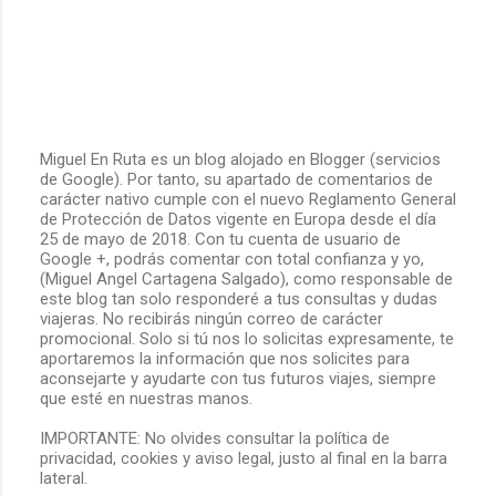
Miguel En Ruta es un blog alojado en Blogger (servicios
de Google). Por tanto, su apartado de comentarios de
P
carácter nativo cumple con el nuevo Reglamento General
u
de Protección de Datos vigente en Europa desde el día
b
25 de mayo de 2018. Con tu cuenta de usuario de
l
Google +, podrás comentar con total confianza y yo,
i
(Miguel Angel Cartagena Salgado), como responsable de
c
este blog tan solo responderé a tus consultas y dudas
a
viajeras. No recibirás ningún correo de carácter
r
promocional. Solo si tú nos lo solicitas expresamente, te
u
aportaremos la información que nos solicites para
n
aconsejarte y ayudarte con tus futuros viajes, siempre
c
que esté en nuestras manos.
o
m
IMPORTANTE: No olvides consultar la política de
e
privacidad, cookies y aviso legal, justo al final en la barra
n
lateral.
t