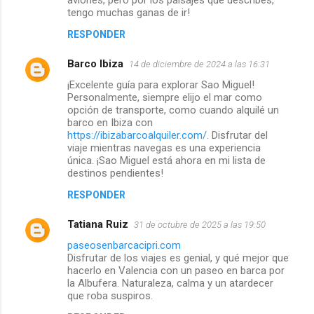
aviones, pero por los paisajes que describes,
tengo muchas ganas de ir!
RESPONDER
Barco Ibiza
14 de diciembre de 2024 a las 16:31
¡Excelente guía para explorar Sao Miguel!
Personalmente, siempre elijo el mar como
opción de transporte, como cuando alquilé un
barco en Ibiza con
https://ibizabarcoalquiler.com/
. Disfrutar del
viaje mientras navegas es una experiencia
única. ¡Sao Miguel está ahora en mi lista de
destinos pendientes!
RESPONDER
Tatiana Ruiz
31 de octubre de 2025 a las 19:50
paseosenbarcacipri.com
Disfrutar de los viajes es genial, y qué mejor que
hacerlo en Valencia con un paseo en barca por
la Albufera. Naturaleza, calma y un atardecer
que roba suspiros.