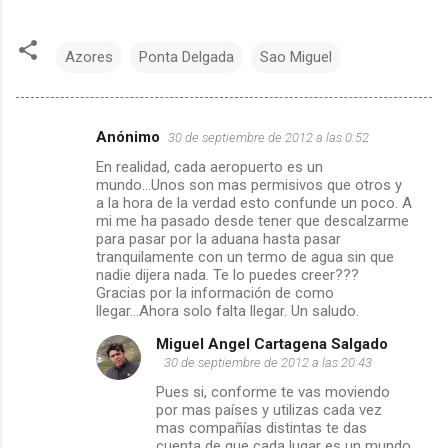
Azores
Ponta Delgada
Sao Miguel
Anónimo
30 de septiembre de 2012 a las 0:52
C
En realidad, cada aeropuerto es un
mundo...Unos son mas permisivos que otros y
o
a la hora de la verdad esto confunde un poco. A
mi me ha pasado desde tener que descalzarme
m
para pasar por la aduana hasta pasar
tranquilamente con un termo de agua sin que
e
nadie dijera nada. Te lo puedes creer???
Gracias por la información de como
llegar...Ahora solo falta llegar. Un saludo.
n
Miguel Angel Cartagena Salgado
t
30 de septiembre de 2012 a las 20:43
Pues si, conforme te vas moviendo
a
por mas países y utilizas cada vez
mas compañías distintas te das
r
cuenta de que cada lugar es un mundo