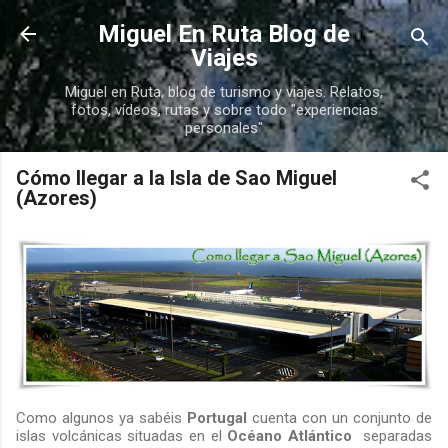
Ir al contenido principal
Miguel En Ruta Blog de
Viajes
Miguel en Ruta, blog de turismo y viajes. Relatos,
fotos, vídeos, rutas y sobre todo "experiencias
personales"
Cómo llegar a la Isla de Sao Miguel
(Azores)
Como algunos ya sabéis
Portugal
cuenta con un conjunto de
islas volcánicas situadas en el
Océano Atlántico
separadas