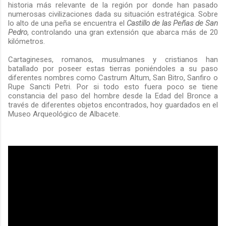
historia más relevante de la región por donde han pasado
numerosas civilizaciones dada su situación estratégica. Sobre
lo alto de una peña se encuentra el
Castillo de las Peñas de San
Pedro
, controlando una gran extensión que abarca más de 20
kilómetros.
Cartagineses, romanos, musulmanes y cristianos han
batallado por poseer estas tierras poniéndoles a su paso
diferentes nombres como Castrum Altum, San Bitro, Sanfiro o
Rupe Sancti Petri. Por si todo esto fuera poco se tiene
constancia del paso del hombre desde la Edad del Bronce a
través de diferentes objetos encontrados, hoy guardados en el
Museo Arqueológico de Albacete.