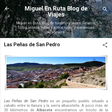
Ir al contenido principal
Miguel En Ruta Blog de
Viajes
Miguel en Ruta, blog de turismo y viajes. Relatos,
fotos, vídeos, rutas y sobre todo "experiencias
personales"
Las Peñas de San Pedro
Las Peñas de San Pedro
es un pequeño pueblo situado a
caballo entre la llanura y la sierra albaceteña. A poco más de
30 kilómetros de
Albacete
encontramos un trocito de la