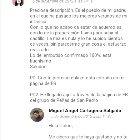
C
5 de diciembre de 2012 a las 14:16
Preciosa descripción. Es el pueblo de mi padre,
o
en el que he pasado los mejores veranos de mi
infancia.
m
Con lo que no acabo de estar de acuerdo es
con lo de la preparación física para subir al
e
castillo. La mía es nula y lo he subido cientos
de veces, sin parecerme gran cosa el esfuerzo
realizado.
n
Lo del embutido confirmado 100%; está
buenísimo.
t
Saludos.
a
PD: Con tu permiso enlazo esta entrada en mi
página de FB
r
PD2: He llegado aquí a través de la página de FB
i
del grupo de Peñas de San Pedro
Miguel Angel Cartagena Salgado
o
5 de diciembre de 2012 a las 14:37
s
Hola Golosi,
Me alegro que te haya gustado y no te