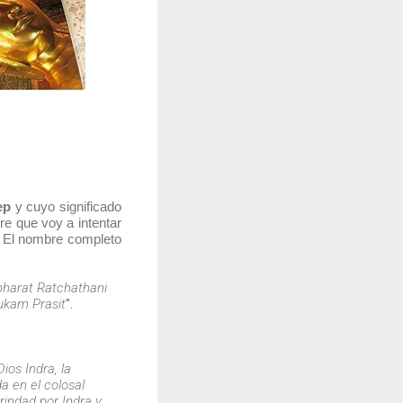
ep
y cuyo significado
re que voy a intentar
s. El nombre completo
harat Ratchathani
ukam Prasit
".
ios Indra, la
a en el colosal
rindad por Indra y