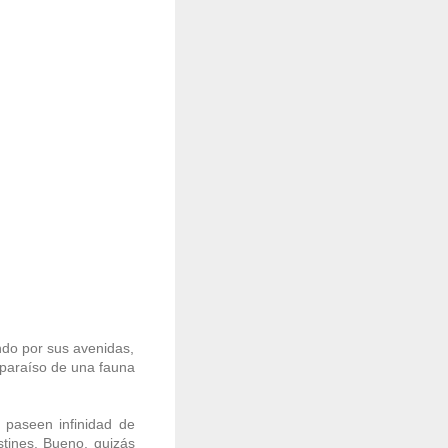
ndo por sus avenidas,
 paraíso de una fauna
 paseen infinidad de
tines. Bueno, quizás