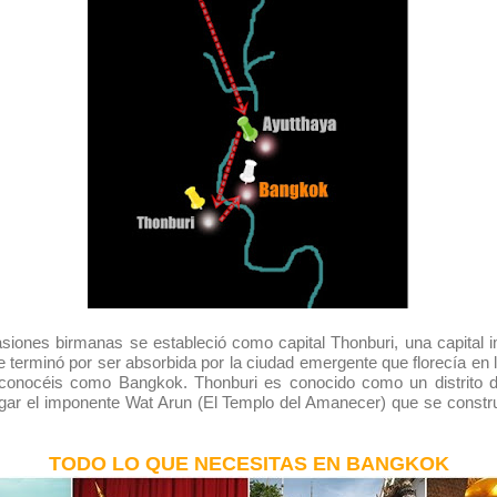
siones birmanas se estableció como capital Thonburi, una capital 
 terminó por ser absorbida por la ciudad emergente que florecía en la
conocéis como Bangkok. Thonburi es conocido como un distrito de 
rgar el imponente Wat Arun (El Templo del Amanecer) que se const
TODO LO QUE NECESITAS EN BANGKOK