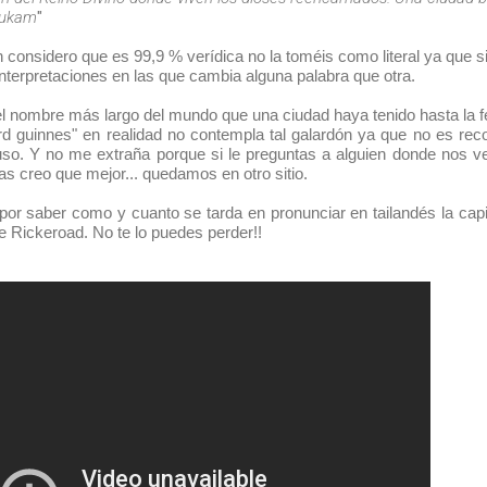
nukam
"
 considero que es 99,9 % verídica no la toméis como literal ya que si
interpretaciones en las que cambia alguna palabra que otra.
el nombre más largo del mundo que una ciudad haya tenido hasta la 
d guinnes" en realidad no contempla tal galardón ya que no es rec
so. Y no me extraña porque si le preguntas a alguien donde nos v
as creo que mejor... quedamos en otro sitio.
 por saber como y cuanto se tarda en pronunciar en tailandés la capit
e Rickeroad. No te lo puedes perder!!