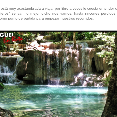
 está muy acostumbrada a viajar por libre a veces le cuesta entender
eros" se van, o mejor dicho nos vamos, hasta rincones perdidos 
omo punto de partida para empezar nuestros recorridos.