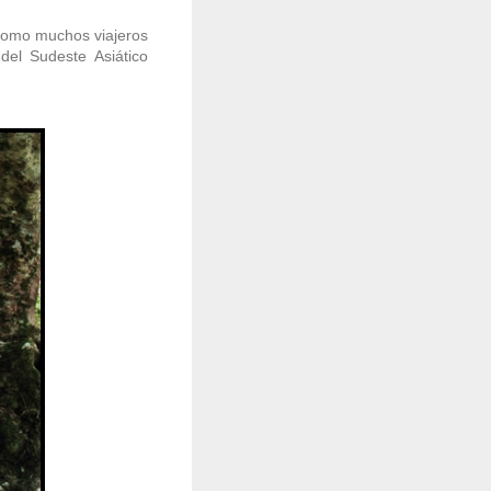
 como muchos viajeros
del Sudeste Asiático