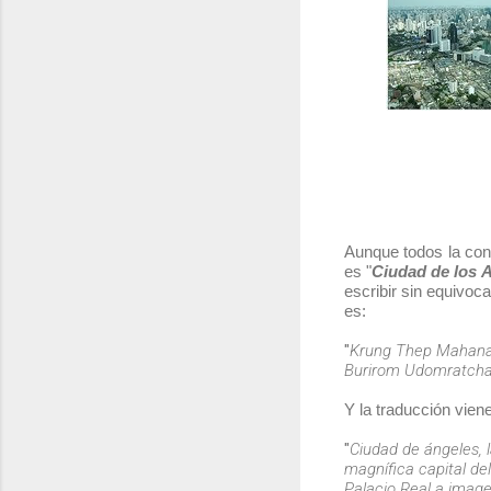
Aunque todos la c
es "
Ciudad de los 
escribir sin equivoc
es:
"
Krung Thep Mahana
Burirom Udomratcha
Y la traducción vien
"
Ciudad de ángeles, l
magnífica capital de
Palacio Real a image