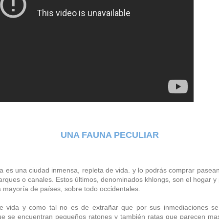
UNA FAUNA PECULIAR
dia es una ciudad inmensa, repleta de vida. y lo podrás comprar pasea
 parques o canales. Estos últimos, denominados khlongs, son el hogar y
a mayoría de países, sobre todo occidentales.
e vida y como tal no es de extrañar que por sus inmediaciones se
 que se encuentran pequeños ratones y también ratas que parecen mas