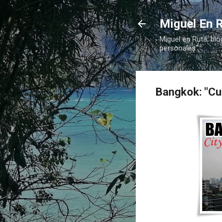
Miguel En R
Miguel en Ruta, blo
personales"
Bangkok: "Cur