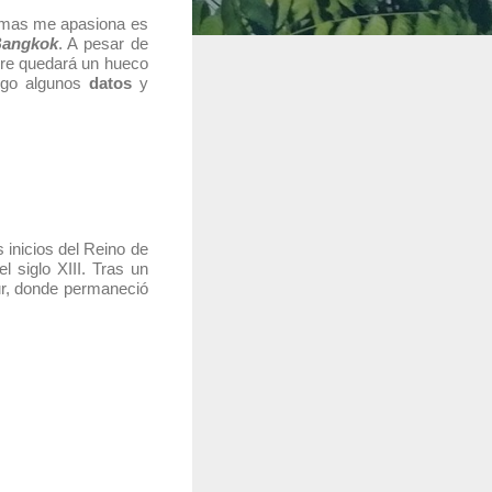
ue mas me apasiona es
angkok
. A pesar de
mpre quedará un hueco
aigo algunos
datos
y
inicios del Reino de
l siglo XIII. Tras un
sur, donde permaneció