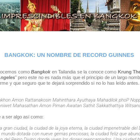
BANGKOK: UN NOMBRE DE RECORD GUINNES
onocemos como
Bangkok
en Tailandia se la conoce como
Krung Th
Angeles
" pero este no es nada más que el principio de un largo nomb
arme y que seguro que te dejará sorprendido si no lo has leído ante
khon Amon Rattanakosin Mahinthara Ayuthaya Mahadilok phoP Nopp
niwet Mahasathan Amon Piman Awatan Sathit Sakkathattiya Witsan
e a ser algo así como:
a gran ciudad, la ciudad de la joya eterna, la ciudad impenetrable del D
l mundo dotada con nueve gemas preciosas, la ciudad feliz que abund
n del Reino Divino donde viven los dioses reencarnados. Una ciudad b