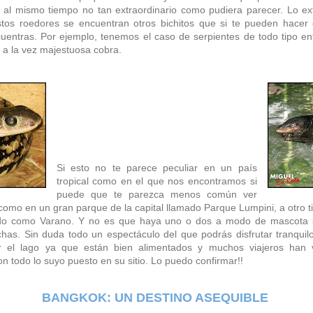
 al mismo tiempo no tan extraordinario como pudiera parecer. Lo ext
tos roedores se encuentran otros bichitos que si te pueden hacer 
cuentras. Por ejemplo, tenemos el caso de serpientes de todo tipo e
y a la vez majestuosa cobra.
Si esto no te parece peculiar en un país
tropical como en el que nos encontramos si
puede que te parezca menos común ver
como en un gran parque de la capital llamado Parque Lumpini, a otro ti
do como Varano. Y no es que haya uno o dos a modo de mascota s
as. Sin duda todo un espectáculo del que podrás disfrutar tranqui
 el lago ya que están bien alimentados y muchos viajeros han vi
n todo lo suyo puesto en su sitio. Lo puedo confirmar!!
BANGKOK: UN DESTINO ASEQUIBLE