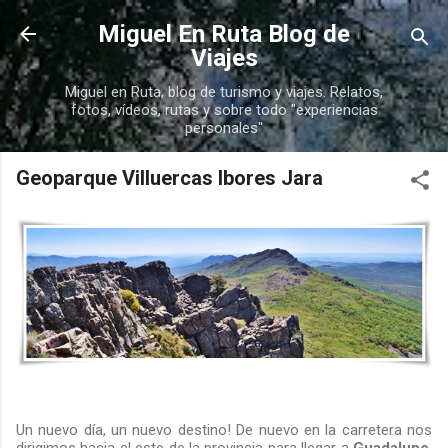
Ir al contenido principal
Miguel En Ruta Blog de
Viajes
Miguel en Ruta, blog de turismo y viajes. Relatos,
fotos, vídeos, rutas y sobre todo "experiencias
personales"
Geoparque Villuercas Ibores Jara
Un nuevo día, un nuevo destino! De nuevo en la carretera nos