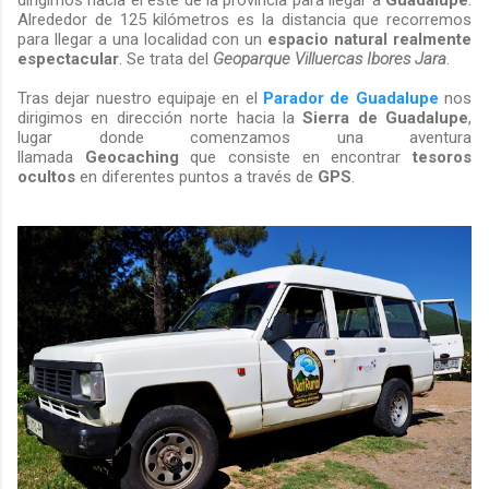
dirigimos hacia el este de la provincia para llegar a
Guadalupe
.
Alrededor de 125 kilómetros es la distancia que recorremos
para llegar a una localidad con un
espacio natural realmente
espectacular
. Se trata del
Geoparque Villuercas Ibores Jara
.
Tras dejar nuestro equipaje en el
Parador de Guadalupe
nos
dirigimos en dirección norte hacia la
Sierra
de Guadalupe
,
lugar donde comenzamos una aventura
llamada
Geocaching
que consiste en encontrar
tesoros
ocultos
en diferentes puntos a través de
GPS
.