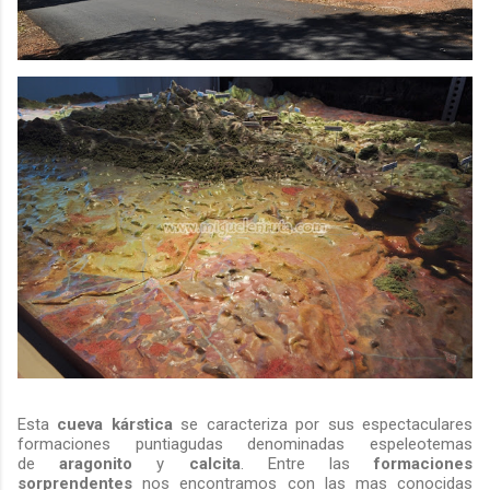
Esta
cueva kárstica
se caracteriza por sus espectaculares
formaciones puntiagudas denominadas espeleotemas
de
aragonito
y
calcita
. Entre las
formaciones
sorprendentes
nos encontramos con las mas conocidas