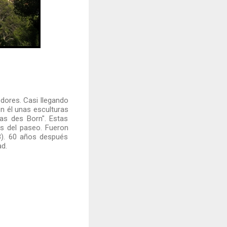
dores. Casi llegando
en él unas esculturas
as des Born". Estas
as del paseo. Fueron
3). 60 años después
dad.