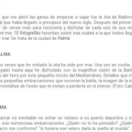
 que me abrió las ganas de empezar a viajar fue la Isla de Mallor
l que había llegado a principios del nuevo siglo. Después del primer
r de veces más para recorrerla y disfrutar de cada uno de sus ri
aré mis
15
fotografías
favoritas sobre esa ciudad a la que todos llega
r mar. Se trata de la ciudad de
Palma
ALMA
as veces que he visitado la isla ha sido por mar. Una vez en coche
egado hasta aquí he disfrutado con la magnífica visión de la Bah
 del ferry por este pequeño rincón del Mediterráneo. Detalles que 
as pequeñas embarcaciones que recorren la bahía, la imagen de la i
montañas de fondo que te invitan a perderte en el interior. (Foto Ca
LMA
car es inevitable no echar un vistazo a su puerto deportivo y s
 sus numerosas embarcaciones. ¿Quién no lo ha pensado? ¿Quién
arco me conformo" "si tuviera ese velero daría la vuelta al mundo"...