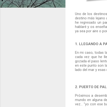
Uno de los destinos
destino más lejano a
he regresado un pa
hablaré y os enseñ
ya sea por aire o po
1. LLEGANDO A P
En mi caso, todas l
cada vez que he ll
gozada el paso lento
en este punto son l
lado del mar y esas 
2. PUERTO DE PA
Próximos a desembar
mundo en alguna de
vez... "yo con ese b