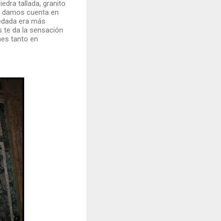
dra tallada, granito
os damos cuenta en
vedada era más
 te da la sensación
nes tanto en