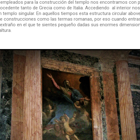
s empleados para la construcción del templo nos encontramos con pie
ocedente tanto de Grecia como de Italia. Accediendo al interior n
n templo singular. En aquellos tiempos esta estructura circular abo
 de construcciones como las termas romanas, por eso cuando entras
r extraño en el que te sientes pequeño dadas sus enormes dimensio
ltura.