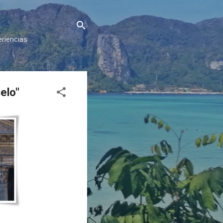
eriencias
elo"