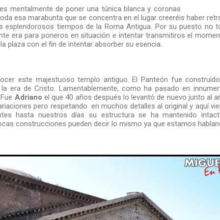
ces mentalmente de poner una túnica blanca y coronas
toda esa marabunta que se concentra en el lugar creeréis haber ret
os esplendorosos tiempos de la Roma Antigua. Por su puesto no t
nte era para poneros en situación e intentar transmitiros el mom
a plaza con el fin de intentar absorber su esencia.
nocer este majestuoso templo antiguo. El Panteón fue construid
a era de Cristo. Lamentablemente, como ha pasado en innumer
 Fue
Adriano
el que 40 años después lo levantó de nuevo junto al a
ariaciones pero respetando en muchos detalles al original y aquí vi
ntes hasta nuestros días su estructura se ha mantenido intac
ocas construcciones pueden decir lo mismo ya que estamos habland