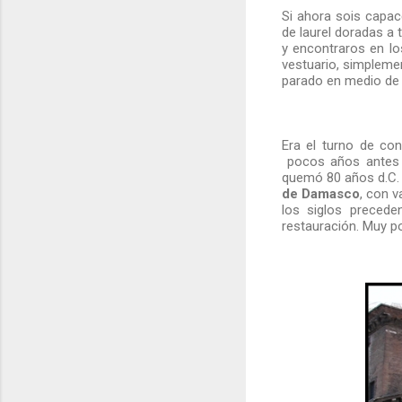
Si ahora sois capa
de laurel doradas a 
y encontraros en l
vestuario, simpleme
parado en medio de l
Era el turno de co
pocos años antes l
quemó 80 años d.C.
de
Damasco
, con v
los siglos precede
restauración. Muy p