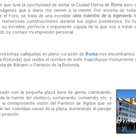
 que tuve la oportunidad de visitar la Ciudad Eterna de
Roma
pero q
ágenes que a diario me vienen a la mente. Por encima de toda
 el Foro, se trata de una increíble
obra maestra de la ingeniería
n numerosas construcciones durante los siglos posteriores. Os h
 su increíble, perfecta e imponente cúpula de la que voy a tratar
do os contaré mi impresión personal.
strechas callejuelas en pleno corazón de
Roma
nos encontramos
la Rotonda) que recibe el nombre de este majestuoso monumento y
a de Adriano o Panteón de la Rotonda.
eado con la pequeña plaza llena de gente, caminando,
de la fuente del obelisco, comprando, comiendo, etc. y
 la omnipresente visión del Panteón de Agripa que se
de las coloridas casas de la plaza, dominando el paisaje
a posición.