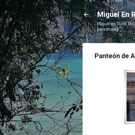
Miguel En R
Miguel en Ruta, blo
personales"
Panteón de Ag