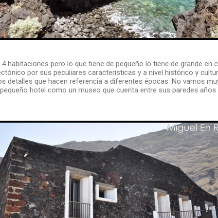
 4 habitaciones pero lo que tiene de pequeño lo tiene de grande en 
tectónico por sus peculiares características y a nivel histórico y cultu
os detalles que hacen referencia a diferentes épocas. No vamos 
e pequeño hotel como un museo que cuenta entre sus paredes años y