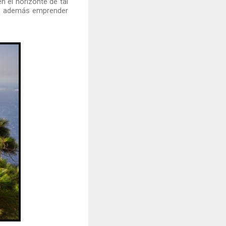
 el horizonte de tal
rás además emprender