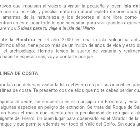
vos que impulsan al viajero a visitar la pequeña y joven
Isla de
 con su increíble y peculiar entorno natural repleto de preciosos 
 amantes de la naturaleza y los deportes al aire libre como
tran en este lugar todo lo que necesitan para vivir grandes exper
 daremos
5 ideas para tu viaje a la Isla del Hierro
.
 de la Biosfera
en el año 2.000 es una la isla volcánica act
timos años, tiene poco más de un millón de años de vida y esto sig
el archipiélago. Hemos tenido la suerte de visitarla y realme
a hacerte esperar más, voy a contarte porqué.
 LÍNEA DE COSTA
r las que deberías visitar la Isla del Hierro es por sus increibles p
 línea de costa. Te presento dos de ellos que no te debes perder cuan
 apunta al oeste, se encuentra en el municipio de Frontera y está
 algunas especies en peligro de extinción. Se trata del Roque de S
an hacia el mar y que cuenta con la peculiaridad de refugiar a 
Gigante del Hierro. Un buen lugar para observarlo es el Mirador de l
nrique y que permite además ver todo el Valle del Golfo. Sin duda 