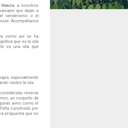
l Hierro
, a nosotros
paisajes que dejan a
 el senderismo o el
iencias. Acompáñanos
iva como así se ha
nifica que es la isla
nte es una isla que
aisajes, especialmente
do visites la isla.
 considerado reserva
almor, un conjunto de
algunas aves como el
a Peña construido por
una propuesta que no