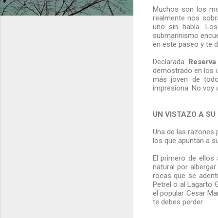
Muchos son los moti
realmente nos sobra
uno sin habla. Los
submarinismo encuen
en este paseo y te
Declarada
Reserva
demostrado en los úl
más joven de todo 
impresiona. No voy 
UN VISTAZO A SU
Una de las razones po
los que apuntan a su
El primero de ellos
natural por albergar
rocas que se adentr
Petrel o al Lagarto 
el popular Cesar Ma
te debes perder.