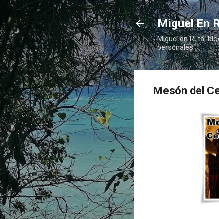
Miguel En R
Miguel en Ruta, blo
personales"
Mesón del Cer