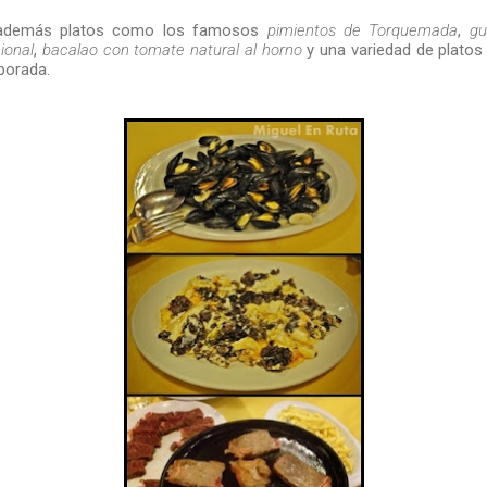
e además platos como los famosos
pimientos de Torquemada
,
gu
ional
,
bacalao con tomate natural al horno
y una variedad de platos 
mporada.