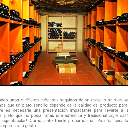
ando unos
mejillones salteados
seguidos de un
revuelto de morcill
s que un plato sencillo depende de la calidad del producto para 
re es necesaria una presentación impactante para llevarte a 
plato que no podía faltar, una auténtica y tradicional
sopa cast
. ¡espectacular!. Como plato fuerte probamos un
chuletón
servido
 prepares a tu gusto.