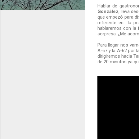
Hablar de gastrono
González
, lleva d
que empezó para dis
referente en la pr
hablaremos con la f
sorpresa. ¿Me aco
Para llegar nos vam
A-67 y la A-62 por l
dirigiremos hacia Ta
de 20 minutos ya q