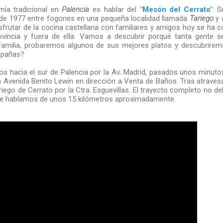
mía tradicional en
Palencia
es hablar del
"
Mesón del Cerrato
"
. S
esde 1977 entre fogones en una pequeña localidad llamada
Tariego
y 
frutar de la cocina castellana con familiares y amigos hoy se ha c
ovincia y fuera de ella. Vamos a descubrir porqué tanta gente s
amilia, probaremos algunos de sus mejores platos y descubriremo
mpañas?
os hacia el sur de Palencia por la Av. Madrid, pasados unos minut
a Avenida Benito Lewin en dirección a Venta de Baños. Tras atraves
riego de Cerrato por la Ctra. Esguevillas. El trayecto completo no 
ue hablamos de unos 15 kilómetros aproximadamente.