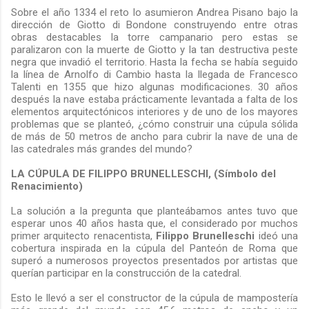
Sobre el año 1334 el reto lo asumieron Andrea Pisano bajo la
dirección de Giotto di Bondone construyendo entre otras
obras destacables la torre campanario pero estas se
paralizaron con la muerte de Giotto y la tan destructiva peste
negra que invadió el territorio. Hasta la fecha se había seguido
la línea de Arnolfo di Cambio hasta la llegada de Francesco
Talenti en 1355 que hizo algunas modificaciones. 30 años
después la nave estaba prácticamente levantada a falta de los
elementos arquitectónicos interiores y de uno de los mayores
problemas que se planteó, ¿cómo construir una cúpula sólida
de más de 50 metros de ancho para cubrir la nave de una de
las catedrales más grandes del mundo?
LA CÚPULA DE FILIPPO BRUNELLESCHI, (Símbolo del
Renacimiento)
La solución a la pregunta que planteábamos antes tuvo que
esperar unos 40 años hasta que, el considerado por muchos
primer arquitecto renacentista,
Filippo Brunelleschi
ideó una
cobertura inspirada en la cúpula del Panteón de Roma que
superó a numerosos proyectos presentados por artistas que
querían participar en la construcción de la catedral.
Esto le llevó a ser el constructor de la cúpula de mampostería