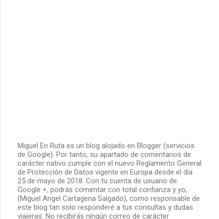
Miguel En Ruta es un blog alojado en Blogger (servicios
de Google). Por tanto, su apartado de comentarios de
P
carácter nativo cumple con el nuevo Reglamento General
u
de Protección de Datos vigente en Europa desde el día
b
25 de mayo de 2018. Con tu cuenta de usuario de
l
Google +, podrás comentar con total confianza y yo,
i
(Miguel Angel Cartagena Salgado), como responsable de
c
este blog tan solo responderé a tus consultas y dudas
a
viajeras. No recibirás ningún correo de carácter
r