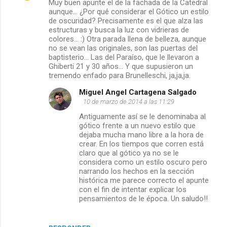
Muy buen apunte el de la fachada de la Catedral
aunque... ¿Por qué considerar el Gótico un estilo
o
de oscuridad? Precisamente es el que alza las
estructuras y busca la luz con vidrieras de
m
colores... :) Otra parada llena de belleza, aunque
no se vean las originales, son las puertas del
e
baptisterio... Las del Paraíso, que le llevaron a
Ghiberti 21 y 30 años... Y que supusieron un
tremendo enfado para Brunelleschi, ja,ja,ja.
n
Miguel Angel Cartagena Salgado
t
10 de marzo de 2014 a las 11:29
Antiguamente así se le denominaba al
a
gótico frente a un nuevo estilo que
dejaba mucha mano libre a la hora de
r
crear. En los tiempos que corren está
claro que al gótico ya no se le
i
considera como un estilo oscuro pero
narrando los hechos en la sección
o
histórica me parece correcto el apunte
con el fin de intentar explicar los
s
pensamientos de le época. Un saludo!!