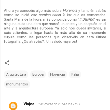
Ahora ya conocéis algo más sobre
Florencia
y también sabéis
como se inició ese
camino hacia la luz
que os comentaba.
Santa María de la Fiore, más conocida como "
Il Duomo
" es sin
ninguna duda una obra que marcó un antes y un después en el
arte y la arquitectura europea. Ya solo nos queda invitaros, si
sois valientes, a llegar hasta lo más alto de su imponente
cúpula como las personas que observáis en esta última
fotografía. ¿Os atrevéis?. ¡Un saludo viajeros!
Arquitectura
Europa
Florencia
Italia
monumentos
Viajes
10 de marzo de 2014 a las 11:11
C