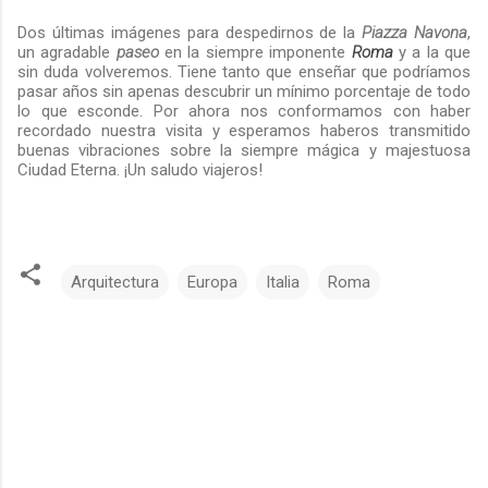
Dos últimas imágenes para despedirnos de la
Piazza Navona
,
un agradable
paseo
en la siempre imponente
Roma
y a la que
sin duda volveremos. Tiene tanto que enseñar que podríamos
pasar años sin apenas descubrir un mínimo porcentaje de todo
lo que esconde. Por ahora nos conformamos con haber
recordado nuestra visita y esperamos haberos transmitido
buenas vibraciones sobre la siempre mágica y majestuosa
Ciudad Eterna. ¡Un saludo viajeros!
Arquitectura
Europa
Italia
Roma
C
o
m
e