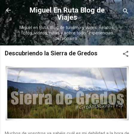
Ir al contenido principal
Miguel En Ruta Blog de
Viajes
Miguel en Ruta, blog de turismo y viajes. Relatos,
fotos, vídeos, rutas y sobre todo "experiencias
personales"
Descubriendo la Sierra de Gredos
Muchos de vosotros ya sabéis cuál es mi debilidad a la hora de