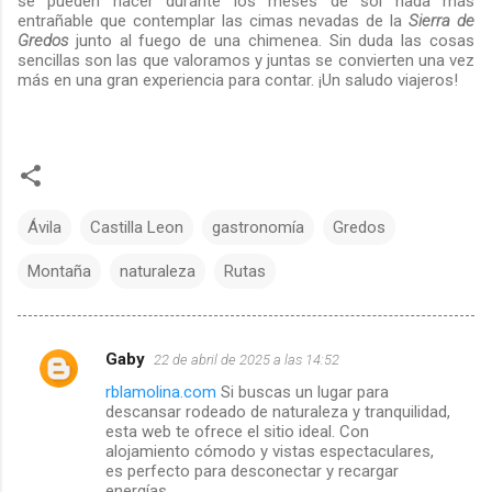
se pueden hacer durante los meses de sol nada más
entrañable que contemplar las cimas nevadas de la
Sierra de
Gredos
junto al fuego de una chimenea. Sin duda las cosas
sencillas son las que valoramos y juntas se convierten una vez
más en una gran experiencia para contar. ¡Un saludo viajeros!
Ávila
Castilla Leon
gastronomía
Gredos
Montaña
naturaleza
Rutas
Gaby
22 de abril de 2025 a las 14:52
C
rblamolina.com
Si buscas un lugar para
descansar rodeado de naturaleza y tranquilidad,
o
esta web te ofrece el sitio ideal. Con
alojamiento cómodo y vistas espectaculares,
m
es perfecto para desconectar y recargar
energías.