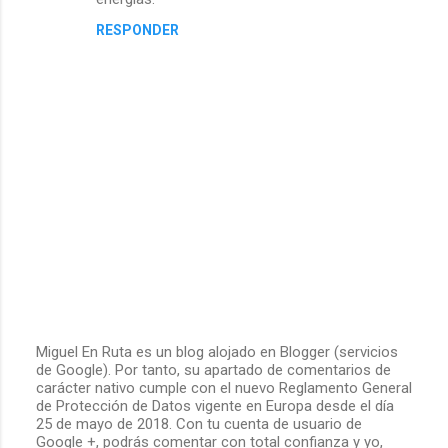
e
RESPONDER
n
t
a
r
i
o
s
Miguel En Ruta es un blog alojado en Blogger (servicios
de Google). Por tanto, su apartado de comentarios de
P
carácter nativo cumple con el nuevo Reglamento General
u
de Protección de Datos vigente en Europa desde el día
b
25 de mayo de 2018. Con tu cuenta de usuario de
l
Google +, podrás comentar con total confianza y yo,
i