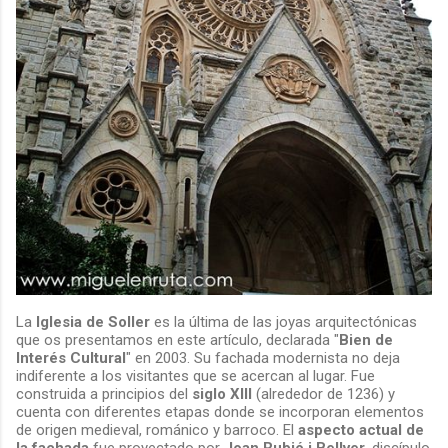
La
Iglesia de Soller
es la última de las joyas arquitectónicas
que os presentamos en este artículo, declarada "
Bien de
Interés Cultural
" en 2003. Su fachada modernista no deja
indiferente a los visitantes que se acercan al lugar. Fue
construida a principios del
siglo XIII
(alrededor de 1236) y
cuenta con diferentes etapas donde se incorporan elementos
de origen medieval, románico y barroco. El
aspecto actual de
la fachada
fue proyectado por
Joan Rubió i Bellver
, discípulo