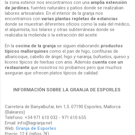
la zona exterior nos encontramos con una
amplia extensión
de jardines
, fuentes naturales y patios donde se realizaban
labores artesanales. En el interior de la granja nos
encontramos con
varias plantas repletas de estancias
donde se muestran diferentes oficios como la sala del médico,
el alquimista, los telares y otras subterráneas donde se
realizaba la molienda o la extracción del aceite.
En la
cocina de la granja
se siguen elaborando
productos
típicos mallorquines
como el pan de higo, confituras de
albaricoque, cabello de ángel, higo y naranja, buñuelos, queso y
licores típicos de hierbas con anis. Además
cuenta con un
restaurante
que nosotros no probamos pero que muchos
aseguran que ofrecen platos típicos de calidad.
INFORMACIÓN SOBRE LA GRANJA DE ESPORLES
Carretera de Banyalbufar, km 1,5. 07190 Esporles, Mallorca
(Baleares)
Teléfono: +34 971 610 032 - 971 610 655
Email: info@lagranja.net
Web:
Granja de Esporles
Precio: 12 € (niños 7€)