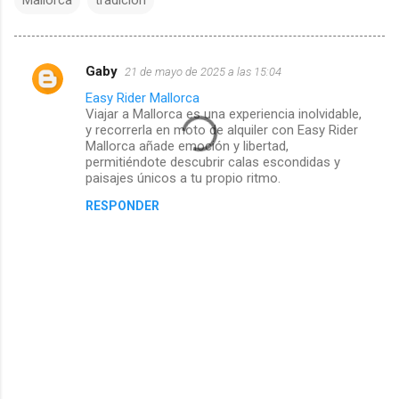
Gaby
21 de mayo de 2025 a las 15:04
C
Easy Rider Mallorca
Viajar a Mallorca es una experiencia inolvidable,
o
y recorrerla en moto de alquiler con Easy Rider
Mallorca añade emoción y libertad,
m
permitiéndote descubrir calas escondidas y
paisajes únicos a tu propio ritmo.
e
RESPONDER
n
t
a
r
i