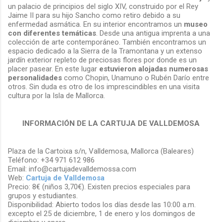
un palacio de principios del siglo XIV, construido por el Rey
Jaime II para su hijo Sancho como retiro debido a su
enfermedad asmática. En su interior encontramos un
museo
con diferentes temáticas
. Desde una antigua imprenta a una
colección de arte contemporáneo. También encontramos un
espacio dedicado a la Sierra de la Tramontana y un extenso
jardín exterior repleto de preciosas flores por donde es un
placer pasear. En este lugar
estuvieron alojadas numerosas
personalidades
como Chopin, Unamuno o Rubén Darío entre
otros. Sin duda es otro de los imprescindibles en una visita
cultura por la Isla de Mallorca.
INFORMACIÓN DE LA CARTUJA DE VALLDEMOSA
Plaza de la Cartoixa s/n, Valldemosa, Mallorca (Baleares)
Teléfono: +34 971 612 986
Email: info@cartujadevalldemossa.com
Web:
Cartuja de Valldemosa
Precio: 8€ (niños 3,70€). Existen precios especiales para
grupos y estudiantes.
Disponibilidad: Abierto todos los días desde las 10:00 a.m.
excepto el 25 de diciembre, 1 de enero y los domingos de