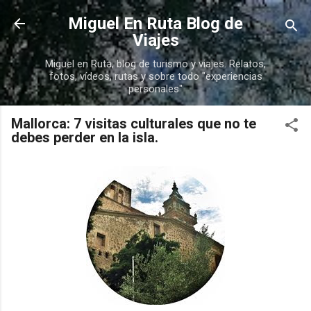
Ir al contenido principal
Miguel En Ruta Blog de
Viajes
Miguel en Ruta, blog de turismo y viajes. Relatos,
fotos, vídeos, rutas y sobre todo "experiencias
personales"
Mallorca: 7 visitas culturales que no te
debes perder en la isla.