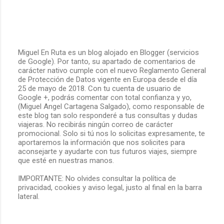
o
s
Miguel En Ruta es un blog alojado en Blogger (servicios
de Google). Por tanto, su apartado de comentarios de
P
carácter nativo cumple con el nuevo Reglamento General
u
de Protección de Datos vigente en Europa desde el día
b
25 de mayo de 2018. Con tu cuenta de usuario de
l
Google +, podrás comentar con total confianza y yo,
i
(Miguel Angel Cartagena Salgado), como responsable de
c
este blog tan solo responderé a tus consultas y dudas
a
viajeras. No recibirás ningún correo de carácter
r
promocional. Solo si tú nos lo solicitas expresamente, te
u
aportaremos la información que nos solicites para
n
aconsejarte y ayudarte con tus futuros viajes, siempre
c
que esté en nuestras manos.
o
m
IMPORTANTE: No olvides consultar la política de
e
privacidad, cookies y aviso legal, justo al final en la barra
n
lateral.
t
a
r