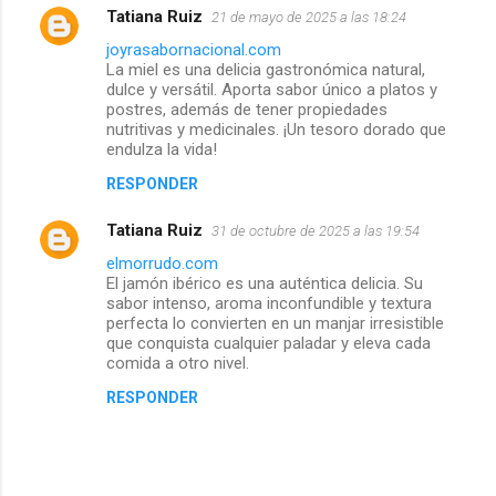
Tatiana Ruiz
21 de mayo de 2025 a las 18:24
C
joyrasabornacional.com
La miel es una delicia gastronómica natural,
o
dulce y versátil. Aporta sabor único a platos y
postres, además de tener propiedades
m
nutritivas y medicinales. ¡Un tesoro dorado que
endulza la vida!
e
RESPONDER
n
Tatiana Ruiz
31 de octubre de 2025 a las 19:54
t
elmorrudo.com
El jamón ibérico es una auténtica delicia. Su
a
sabor intenso, aroma inconfundible y textura
perfecta lo convierten en un manjar irresistible
que conquista cualquier paladar y eleva cada
r
comida a otro nivel.
i
RESPONDER
o
s