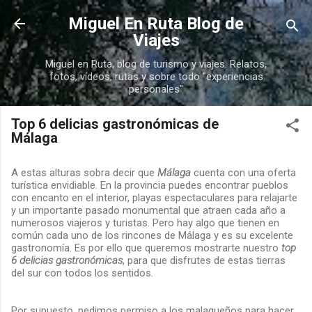
Ir al contenido principal
Miguel En Ruta Blog de
Viajes
Miguel en Ruta, blog de turismo y viajes. Relatos,
fotos, vídeos, rutas y sobre todo "experiencias
personales"
Top 6 delicias gastronómicas de
Málaga
A estas alturas sobra decir que
Málaga
cuenta con una oferta
turística envidiable. En la provincia puedes encontrar pueblos
con encanto en el interior, playas espectaculares para relajarte
y un importante pasado monumental que atraen cada año a
numerosos viajeros y turistas. Pero hay algo que tienen en
común cada uno de los rincones de Málaga y es su excelente
gastronomía. Es por ello que queremos mostrarte nuestro
top
6 delicias gastronómicas
, para que disfrutes de estas tierras
del sur con todos los sentidos.
Por supuesto, pedimos permiso a los malagueños para hacer