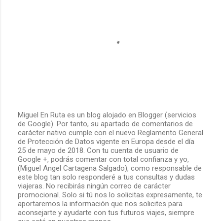
Miguel En Ruta es un blog alojado en Blogger (servicios
de Google). Por tanto, su apartado de comentarios de
P
carácter nativo cumple con el nuevo Reglamento General
u
de Protección de Datos vigente en Europa desde el día
b
25 de mayo de 2018. Con tu cuenta de usuario de
l
Google +, podrás comentar con total confianza y yo,
i
(Miguel Angel Cartagena Salgado), como responsable de
c
este blog tan solo responderé a tus consultas y dudas
a
viajeras. No recibirás ningún correo de carácter
r
promocional. Solo si tú nos lo solicitas expresamente, te
u
aportaremos la información que nos solicites para
n
aconsejarte y ayudarte con tus futuros viajes, siempre
c