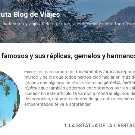
Ir al contenido principal
uta Blog de Viajes
g de turismo y viajes. Relatos, fotos, vídeos, rutas y sobre todo "exp
amosos y sus réplicas, gemelos y hermano
Existe un gran número de
monumentos famosos
reparti
mundo y de los que todos hemos oído hablar en más d
¿Sabes que algunos de ellos tienen sus
gemelos
,
herma
réplicas
que también podemos encontrarnos por las call
ciudad? En este artículo te vamos a mostrar algunos de
desconocías, estamos seguros de que esta selección
emparentados te va a sorprender.
1. LA ESTATUA DE LA LIBERTA