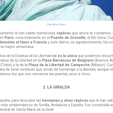
Foto:
Celso Flores
numento le han salido numerosas
réplicas
que ahora te contamos.
 en
París
, concretamente en el
Puente de Grenelle
, el Río Sena. C
devuelve el favor a Francia
y este último, en agradecimiento, ha c
na mayor americana.
cesa de la Estatua de la Libertad
no es la única
que podemos encontr
tatua de la Libertad en la
Plaza Barrancas de Belgrano
(Buenos Aire
(Tokio) y la de la
Plaza de la Libertad de Campeche
(México). Com
dea de tener estatuas que sirvan de homenaje a la libertad, aunque 
smos los que nos cerramos las puertas unos a otros.
2. LA GIRALDA
paña, para descubrir las
hermanas y otras réplicas
que le han sal
ás emblemáticos de Sevilla, Andalucia y España. Fue construída 
tedral de Santa María de la Sede.