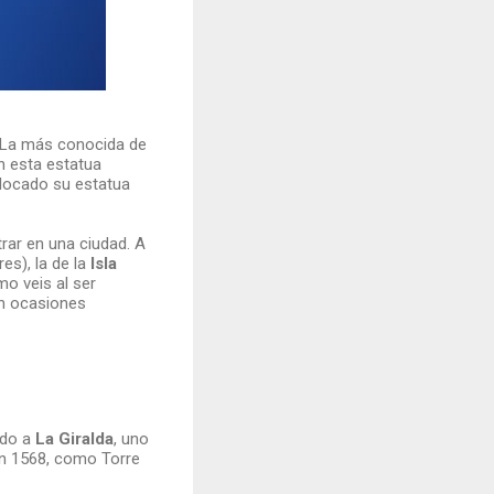
 La más conocida de
on esta estatua
olocado su estatua
ar en una ciudad. A
s), la de la
Isla
o veis al ser
en ocasiones
ido a
La Giralda
, uno
en 1568, como Torre