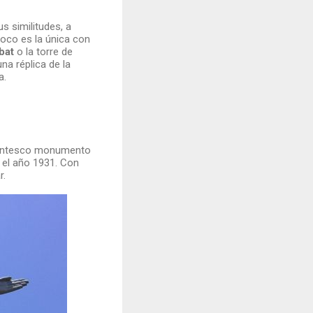
us similitudes, a
poco es la única con
bat
o la torre de
na réplica de la
a.
igantesco monumento
n el año 1931. Con
r.