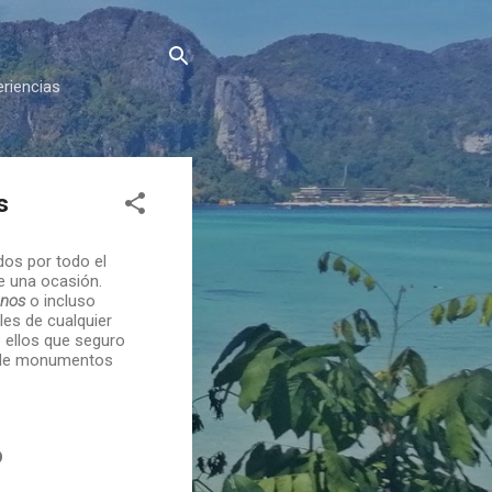
eriencias
s
dos por todo el
e una ocasión.
nos
o incluso
es de cualquier
 ellos que seguro
 de monumentos
D