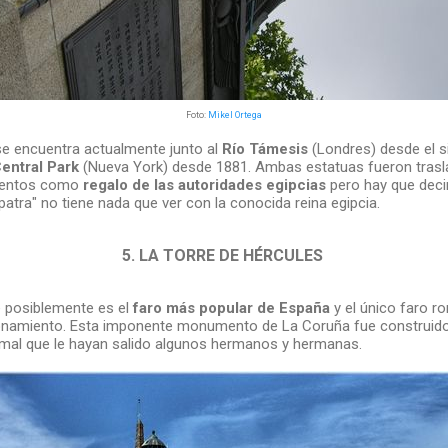
Foto:
Mikel Ortega
se encuentra actualmente junto al
Río Támesis
(Londres) desde el si
entral Park
(Nueva York) desde 1881. Ambas estatuas fueron tras
ientos como
regalo de las autoridades egipcias
pero hay que deci
atra" no tiene nada que ver con la conocida reina egipcia.
5. LA TORRE DE HÉRCULES
 posiblemente es el
faro más popular de España
y el único faro 
namiento. Esta imponente monumento de La Coruña fue construido e
rmal que le hayan salido algunos hermanos y hermanas.