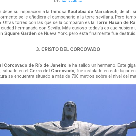
Foto:
Sandra Vallaure
da debe su inspiración a la famosa
Koutobia de Marrakech
, de ahí s
ormente se le añadiera el campanario a la torre sevillana. Pero tam
. Otras torres con las que se la comparan es la
Torre Hasan de Ra
 ciudad hermanada con Sevilla. Más curioso todavía es que hubiera u
n Square Garden
de Nueva York, pero esta finalmente fue destruid
3. CRISTO DEL CORCOVADO
el Corcovado de Río de Janeiro
le ha salido un hermano. Este g
, situado en el
Cerro del Corcovado
, fue instalado en este lugar e
ura se encuentra situado a más de 700 metros sobre el nivel del ma