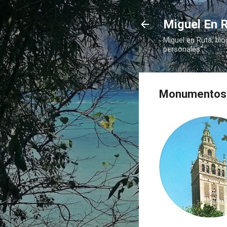
Miguel En R
Miguel en Ruta, blo
personales"
Monumentos f