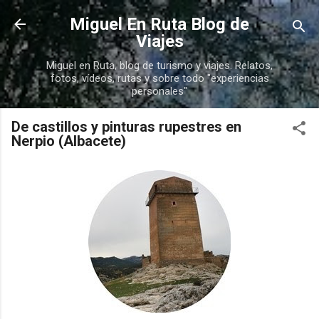
Ir al contenido principal
Miguel En Ruta Blog de
Viajes
Miguel en Ruta, blog de turismo y viajes. Relatos,
fotos, vídeos, rutas y sobre todo "experiencias
personales"
De castillos y pinturas rupestres en
Nerpio (Albacete)