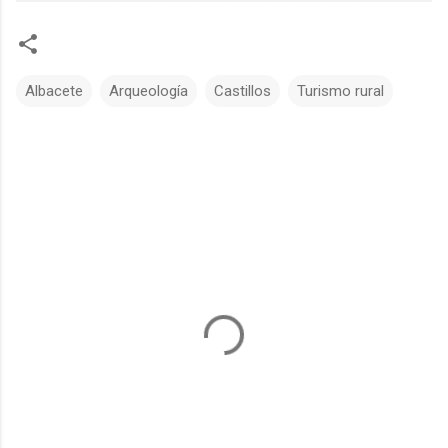
Albacete
Arqueología
Castillos
Turismo rural
C
o
m
e
n
t
a
r