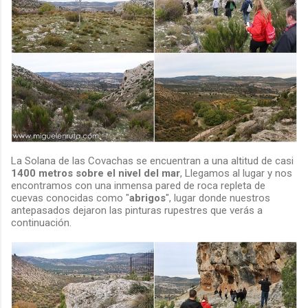
La Solana de las Covachas se encuentran a una altitud de casi
1400 metros sobre el nivel del mar
, Llegamos al lugar y nos
encontramos con una inmensa pared de roca repleta de
cuevas conocidas como "
abrigos
", lugar donde nuestros
antepasados dejaron las pinturas rupestres que verás a
continuación.