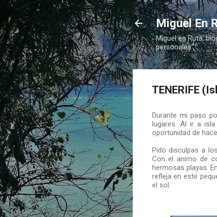
Miguel En R
Miguel en Ruta, blo
personales"
TENERIFE (Is
Durante mi paso por
lugares. Al ir a is
oportunidad de hace
Pido disculpas a l
Con el animo de co
hermosas playas. En 
refleja en este peq
el sol.