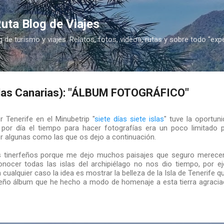
Ir al contenido principal
uta Blog de Viajes
g de turismo y viajes. Relatos, fotos, vídeos, rutas y sobre todo "exp
las Canarias): "ÁLBUM FOTOGRÁFICO"
 Tenerife en el Minubetrip "
siete días siete islas
" tuve la oportuni
la por día el tiempo para hacer fotografías era un poco limitado 
r algunas como las que os dejo a continuación.
os tinerfeños porque me dejo muchos paisajes que seguro merecen 
nocer todas las islas del archipiélago no nos dio tiempo, por ej
cualquier caso la idea es mostrar la belleza de la Isla de Tenerife q
ueño álbum que he hecho a modo de homenaje a esta tierra agraciad