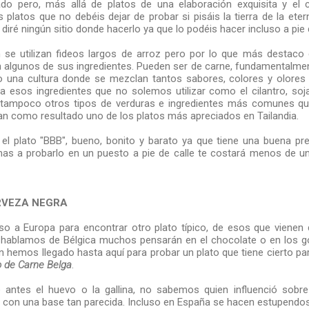
o pero, más allá de platos de una elaboración exquisita y el c
s platos que no debéis dejar de probar si pisáis la tierra de la ete
 diré ningún sitio donde hacerlo ya que lo podéis hacer incluso a pie 
 se utilizan fideos largos de arroz pero por lo que más destaco 
n algunos de sus ingredientes. Pueden ser de carne, fundamentalmen
o una cultura donde se mezclan tantos sabores, colores y olores
a esos ingredientes que no solemos utilizar como el cilantro, soj
n tampoco otros tipos de verduras e ingredientes más comunes qu
dan como resultado uno de los platos más apreciados en Tailandia.
 el plato "BBB", bueno, bonito y barato ya que tiene una buena pr
nimas a probarlo en un puesto a pie de calle te costará menos de 
RVEZA NEGRA
so a Europa para encontrar otro plato típico, de esos que vienen 
Si hablamos de Bélgica muchos pensarán en el chocolate o en los go
 hemos llegado hasta aquí para probar un plato que tiene cierto pa
 de Carne Belga
.
antes el huevo o la gallina, no sabemos quien influenció sobre
 con una base tan parecida. Incluso en España se hacen estupendo