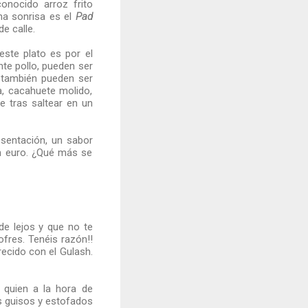
onocido arroz frito
rna sonrisa es el
Pad
de calle.
este plato es por el
te pollo, pueden ser
 también pueden ser
a, cacahuete molido,
e tras saltear en un
esentación, un sabor
un euro. ¿Qué más se
de lejos y que no te
fres. Tenéis razón!!
recido con el Gulash.
 quien a la hora de
s guisos y estofados