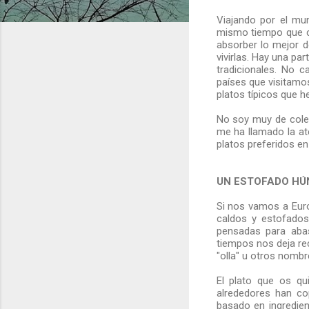
Viajando por el mun
mismo tiempo que co
absorber lo mejor 
vivirlas. Hay una pa
tradicionales. No
países que visitamo
platos típicos que h
No soy muy de colec
me ha llamado la at
platos preferidos e
UN ESTOFADO H
Si nos vamos a Eur
caldos y estofados
pensadas para aba
tiempos nos deja re
"olla" u otros nombr
El plato que os qu
alrededores han co
basado en ingredien