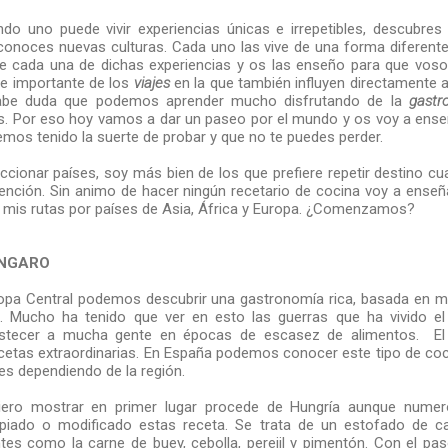
do uno puede vivir experiencias únicas e irrepetibles, descubres l
noces nuevas culturas. Cada uno las vive de una forma diferente
de cada una de dichas experiencias y os las enseño para que voso
rte importante de los
viajes
en la que también influyen directamente a
 cabe duda que podemos aprender mucho disfrutando de la
gastr
s. Por eso hoy vamos a dar un paseo por el mundo y os voy a ens
emos tenido la suerte de probar y que no te puedes perder.
cionar países, soy más bien de los que prefiere repetir destino cu
ención. Sin animo de hacer ningún recetario de cocina voy a ense
n mis rutas por países de Asia, África y Europa. ¿Comenzamos?
ÚNGARO
opa Central podemos descubrir una gastronomía rica, basada en 
. Mucho ha tenido que ver en esto las guerras que ha vivido el 
stecer a mucha gente en épocas de escasez de alimentos. El 
cetas extraordinarias. En España podemos conocer este tipo de co
es dependiendo de la región.
iero mostrar en primer lugar procede de Hungría aunque nume
piado o modificado estas receta. Se trata de un estofado de 
tes como la carne de buey, cebolla, perejil y pimentón. Con el pa