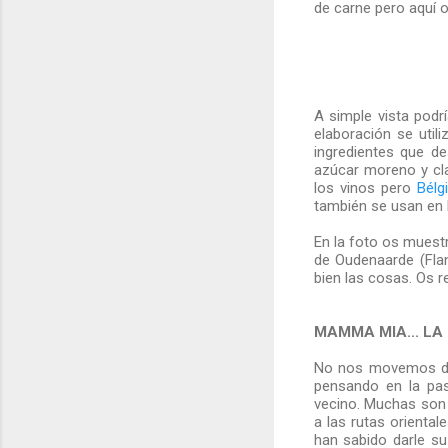
de carne pero aquí 
A simple vista podr
elaboración se util
ingredientes que de
azúcar moreno y cl
los vinos pero
Bélg
también se usan en l
En la foto os muestr
de Oudenaarde (Flan
bien las cosas. Os r
MAMMA MIA... LA 
No nos movemos de 
pensando en la pas
vecino. Muchas son l
a las rutas oriental
han sabido darle su