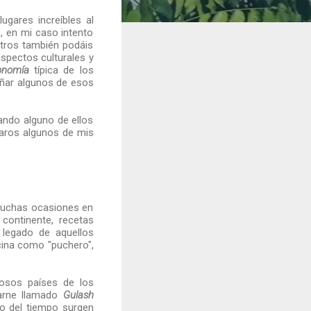
ugares increíbles al
, en mi caso intento
tros también podáis
spectos culturales y
onomía
típica de los
eñar algunos de esos
ando alguno de ellos
ñaros algunos de mis
muchas ocasiones en
continente, recetas
legado de aquellos
cina como "puchero",
rosos países de los
carne llamado
Gulash
so del tiempo surgen