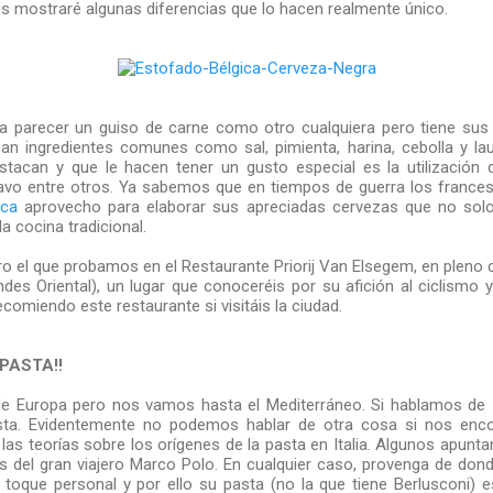
os mostraré algunas diferencias que lo hacen realmente único.
ía parecer un guiso de carne como otro cualquiera pero tiene sus 
izan ingredientes comunes como sal, pimienta, harina, cebolla y lau
stacan y que le hacen tener un gusto especial es la utilización 
avo entre otros. Ya sabemos que en tiempos de guerra los france
ica
aprovecho para elaborar sus apreciadas cervezas que no sol
a cocina tradicional.
o el que probamos en el Restaurante Priorij Van Elsegem, en pleno c
des Oriental), un lugar que conoceréis por su afición al ciclismo
ecomiendo este restaurante si visitáis la ciudad.
PASTA!!
Europa pero nos vamos hasta el Mediterráneo. Si hablamos de I
ta. Evidentemente no podemos hablar de otra cosa si nos enc
as teorías sobre los orígenes de la pasta en Italia. Algunos apunta
es del gran viajero Marco Polo. En cualquier caso, provenga de dond
 toque personal y por ello su pasta (no la que tiene Berlusconi) e