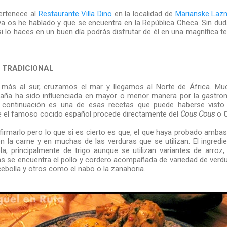
pertenece al
Restaurante Villa Dino
en la localidad de
Marianske Laz
 ya os he hablado y que se encuentra en la República Checa. Sin dud
si lo haces en un buen día podrás disfrutar de él en una magnífica te
 TRADICIONAL
s al sur, cruzamos el mar y llegamos al Norte de África. Mu
aña ha sido influenciada en mayor o menor manera por la gastrono
continuación es una de esas recetas que puede haberse visto 
 el famoso cocido español procede directamente del
Cous Cous
o
firmarlo pero lo que si es cierto es que, el que haya probado ambas
en la carne y en muchas de las verduras que se utilizan. El ingredi
, principalmente de trigo aunque se utilizan variantes de arroz, 
as se encuentra el pollo y cordero acompañada de variedad de verdu
 cebolla y otros como el nabo o la zanahoria.