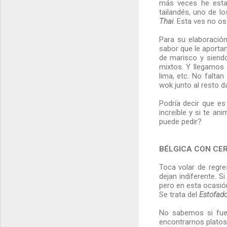
más veces he estad
tailandés, uno de lo
Thai
. Esta ves no os
Para su elaboración
sabor que le aporta
de marisco y siend
mixtos. Y llegamos 
lima, etc. No falta
wok junto al resto 
Podría decir que es
increíble y si te a
puede pedir?
BÉLGICA CON CE
Toca volar de regre
dejan indiferente. 
pero en esta ocasión
Se trata del
Estofado
No sabemos si fue 
encontrarnos platos