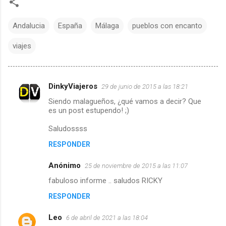
Andalucia
España
Málaga
pueblos con encanto
viajes
DinkyViajeros
29 de junio de 2015 a las 18:21
C
Siendo malagueños, ¿qué vamos a decir? Que
es un post estupendo! ;)
o
Saludossss
m
RESPONDER
e
Anónimo
25 de noviembre de 2015 a las 11:07
n
fabuloso informe .. saludos RICKY
t
RESPONDER
a
Leo
6 de abril de 2021 a las 18:04