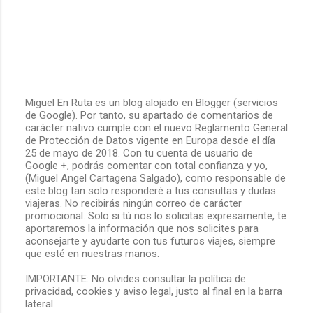
Miguel En Ruta es un blog alojado en Blogger (servicios
de Google). Por tanto, su apartado de comentarios de
P
carácter nativo cumple con el nuevo Reglamento General
u
de Protección de Datos vigente en Europa desde el día
b
25 de mayo de 2018. Con tu cuenta de usuario de
l
Google +, podrás comentar con total confianza y yo,
i
(Miguel Angel Cartagena Salgado), como responsable de
c
este blog tan solo responderé a tus consultas y dudas
a
viajeras. No recibirás ningún correo de carácter
r
promocional. Solo si tú nos lo solicitas expresamente, te
u
aportaremos la información que nos solicites para
n
aconsejarte y ayudarte con tus futuros viajes, siempre
c
que esté en nuestras manos.
o
m
IMPORTANTE: No olvides consultar la política de
e
privacidad, cookies y aviso legal, justo al final en la barra
n
lateral.
t