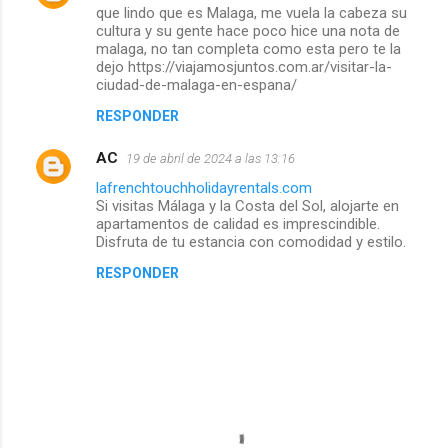
que lindo que es Malaga, me vuela la cabeza su
r
cultura y su gente hace poco hice una nota de
malaga, no tan completa como esta pero te la
i
dejo https://viajamosjuntos.com.ar/visitar-la-
ciudad-de-malaga-en-espana/
o
RESPONDER
s
AC
19 de abril de 2024 a las 13:16
lafrenchtouchholidayrentals.com
Si visitas Málaga y la Costa del Sol, alojarte en
apartamentos de calidad es imprescindible.
Disfruta de tu estancia con comodidad y estilo.
RESPONDER