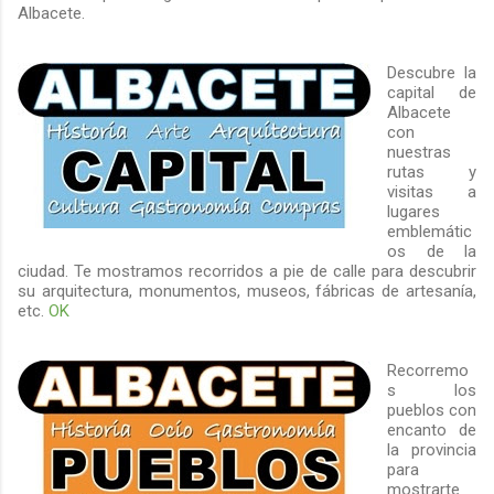
Albacete.
Descubre la
capital de
Albacete
con
nuestras
rutas y
visitas a
lugares
emblemátic
os de la
ciudad. Te mostramos recorridos a pie de calle para descubrir
su arquitectura, monumentos, museos, fábricas de artesanía,
etc.
OK
Recorremo
s los
pueblos con
encanto de
la provincia
para
mostrarte