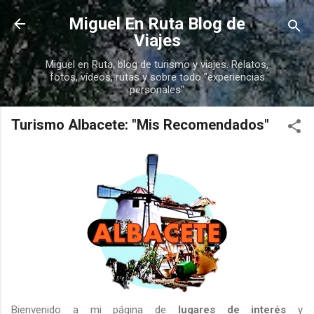
Ir al contenido principal
Miguel En Ruta Blog de
Viajes
Miguel en Ruta, blog de turismo y viajes. Relatos,
fotos, vídeos, rutas y sobre todo "experiencias
personales"
Turismo Albacete: "Mis Recomendados"
Bienvenido a mi página de
lugares de interés
y