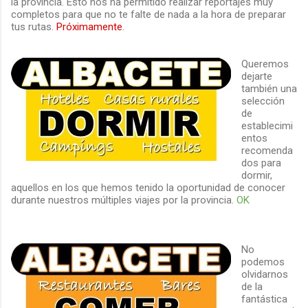
la provincia. Esto nos ha permitido realizar reportajes muy
completos para que no te falte de nada a la hora de preparar
tus rutas.
Próximamente
.
Queremos
dejarte
también una
selección
de
establecimi
entos
recomenda
dos para
dormir,
aquellos en los que hemos tenido la oportunidad de conocer
durante nuestros múltiples viajes por la provincia.
OK
No
podemos
olvidarnos
de la
fantástica