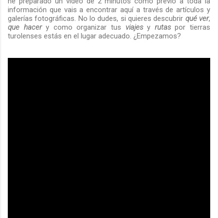
he preparado un vídeo de 2 minutos como previo a toda la
información que vais a encontrar aquí a través de artículos y
galerías fotográficas. No lo dudes, si quieres descubrir
qué ver
,
que hacer
y como organizar tus
viajes
y
rutas
por tierras
turolenses estás en el lugar adecuado. ¿Empezamos?