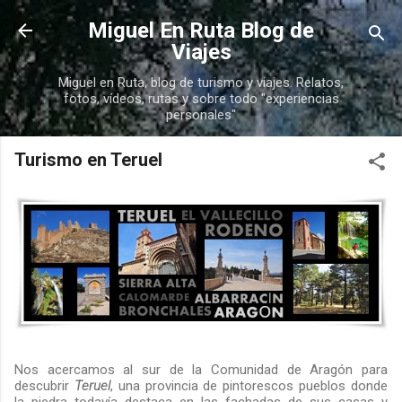
Ir al contenido principal
Miguel En Ruta Blog de
Viajes
Miguel en Ruta, blog de turismo y viajes. Relatos,
fotos, vídeos, rutas y sobre todo "experiencias
personales"
Turismo en Teruel
Nos acercamos al sur de la Comunidad de Aragón para
descubrir
Teruel
, una provincia de pintorescos pueblos donde