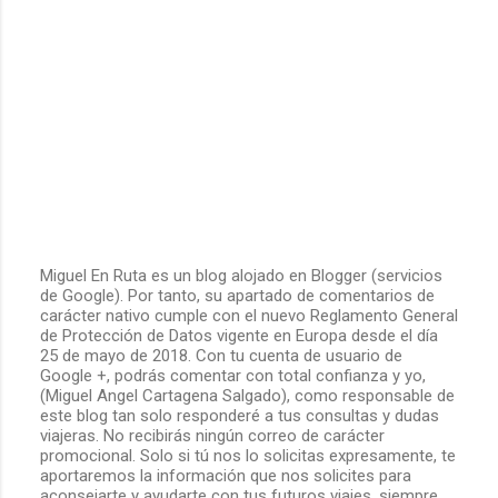
Miguel En Ruta es un blog alojado en Blogger (servicios
de Google). Por tanto, su apartado de comentarios de
P
carácter nativo cumple con el nuevo Reglamento General
u
de Protección de Datos vigente en Europa desde el día
b
25 de mayo de 2018. Con tu cuenta de usuario de
l
Google +, podrás comentar con total confianza y yo,
i
(Miguel Angel Cartagena Salgado), como responsable de
c
este blog tan solo responderé a tus consultas y dudas
a
viajeras. No recibirás ningún correo de carácter
r
promocional. Solo si tú nos lo solicitas expresamente, te
u
aportaremos la información que nos solicites para
n
aconsejarte y ayudarte con tus futuros viajes, siempre