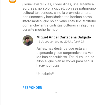
C
¡Teruel existe! Y es, como dices, una auténtica
sorpresa, no sólo la ciudad, con ese patrimonio
o
cultural tan curioso, si no la provincia entera,
con rincones y localidades tan bonitas como
m
interesantes, que no en vano esto fue 'territorio
comanche' entre distintas culturas y religiones
e
durante mucho tiempo.
Miguel Angel Cartagena Salgado
n
5 de septiembre de 2013 a las 9:23
t
Así es, hay destinos que está ahí
esperando y que sorprenden una vez
los has descubierto. Teruel es uno de
a
ellos al que pienso volver para seguir
haciendo rutas.
r
Un saludo!!
i
o
RESPONDER
s