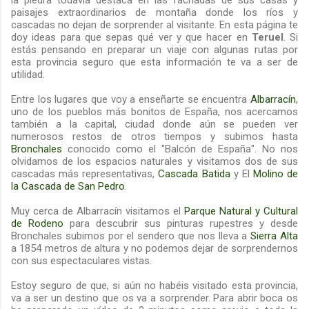
la piedra todavía destaca en las fachadas de sus casas y
paisajes extraordinarios de montaña donde los ríos y
cascadas no dejan de sorprender al visitante. En esta página te
doy ideas para que sepas qué ver y que hacer en
Teruel
. Si
estás pensando en preparar un viaje con algunas rutas por
esta provincia seguro que esta información te va a ser de
utilidad.
Entre los lugares que voy a enseñarte se encuentra
Albarracín
,
uno de los pueblos más bonitos de España, nos acercamos
también a la capital, ciudad donde aún se pueden ver
numerosos restos de otros tiempos y subimos hasta
Bronchales
conocido como el "Balcón de España". No nos
olvidamos de los espacios naturales y visitamos dos de sus
cascadas más representativas,
Cascada Batida
y El
Molino de
la Cascada
de San Pedro
.
Muy cerca de Albarracín visitamos el
Parque Natural y Cultural
de Rodeno
para descubrir sus pinturas rupestres y desde
Bronchales subimos por el sendero que nos lleva a
Sierra Alta
a 1854 metros de altura y no podemos dejar de sorprendernos
con sus espectaculares vistas.
Estoy seguro de que, si aún no habéis visitado esta provincia,
va a ser un destino que os va a sorprender. Para abrir boca os