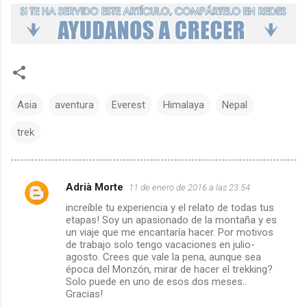
Asia
aventura
Everest
Himalaya
Nepal
trek
Adrià Morte
11 de enero de 2016 a las 23:54
C
increíble tu experiencia y el relato de todas tus
etapas! Soy un apasionado de la montaña y es
o
un viaje que me encantaría hacer. Por motivos
de trabajo solo tengo vacaciones en julio-
m
agosto. Crees que vale la pena, aunque sea
época del Monzón, mirar de hacer el trekking?
e
Solo puede en uno de esos dos meses..
Gracias!