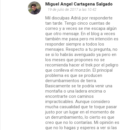
n
Miguel Angel Cartagena Salgado
19 de julio de 2017 a las 10:42
t
Mil disculpas Adriá por responderte
tan tarde. Tengo cinco cuentas de
a
correo y a veces se me escapa algún
que otro mensaje. En el blog a veces
r
también me pasa pero mi intención es
responder siempre a todos los
i
mensajes. Respecto a tu pregunta, no
se si lo habrás averiguado ya pero en
o
los meses que propones no se
recomienda hacer el trek por el peligro
s
que conlleva el monzón. El principal
problema es que se producen
derrumbamientos de tierra.
Basicamente se te podría venir una
montaña o una ladera encima o
encontrarte con caminos
impracticables. Aunque considero
mucha casualidad que te toque pasar
justo por un lugar en el momento de
un derrumbamiento, lo cierto es que
creo que no lo contarías. Mi opinión es
que no lo hagas y esperes a ver si las