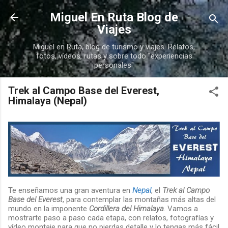
Ir al contenido principal
Miguel En Ruta Blog de
Viajes
Miguel en Ruta, blog de turismo y viajes. Relatos,
fotos, vídeos, rutas y sobre todo "experiencias
personales"
Trek al Campo Base del Everest,
Himalaya (Nepal)
Te enseñamos una gran aventura en
Nepal
, el
Trek al Campo
Base del Everest
, para contemplar las montañas más altas del
mundo en la imponente
Cordillera del Himalaya
. Vamos a
mostrarte paso a paso cada etapa, con relatos, fotografías y
vídeo montaje para que no pierdas detalle y lo tengas más fácil