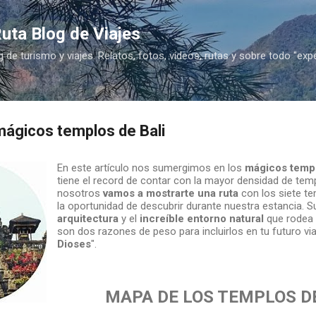
Ir al contenido principal
uta Blog de Viajes
g de turismo y viajes. Relatos, fotos, vídeos, rutas y sobre todo "exp
mágicos templos de Bali
En este artículo nos sumergimos en los
mágicos templ
tiene el record de contar con la mayor densidad de te
nosotros
vamos a mostrarte una ruta
con los siete t
la oportunidad de descubrir durante nuestra estancia. 
arquitectura
y el
increíble entorno natural
que rodea 
son dos razones de peso para incluirlos en tu futuro viaj
Dioses
".
MAPA DE LOS TEMPLOS DE