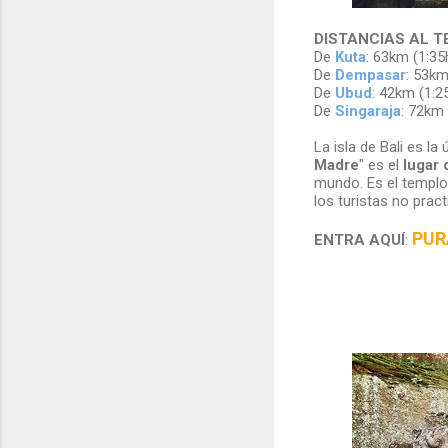
DISTANCIAS AL 
De
Kuta
: 63km (1:35
De
Dempasar
: 53km
De
Ubud
: 42km (1:2
De
Singaraja
: 72km 
La isla de Bali es l
Madre
" es el
lugar 
mundo. Es el templo
los turistas no prac
PUR
ENTRA AQUÍ
: