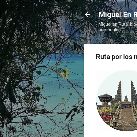
Miguel En R
Miguel en Ruta, blo
personales"
Ruta por los 