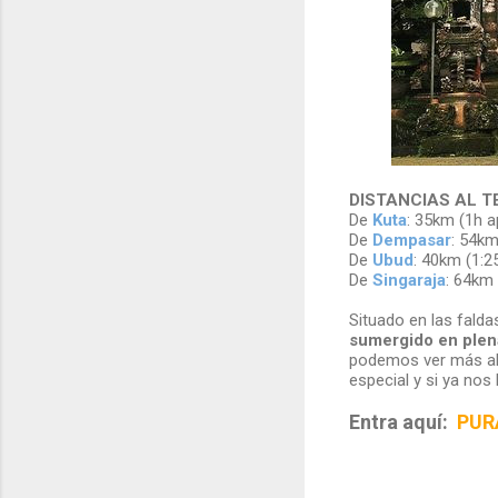
DISTANCIAS AL 
De
Kuta
: 35km (1h a
De
Dempasar
: 54km
De
Ubud
: 40km (1:2
De
Singaraja
: 64km 
Situado en las falda
sumergido en plen
podemos ver más allá
especial y si ya nos 
Entra aquí:
PUR