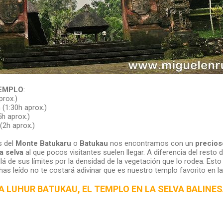
TEMPLO
:
prox.)
 (1:30h aprox.)
5h aprox.)
(2h aprox.)
s del
Monte Batukaru
o
Batukau
nos encontramos con un
precios
a selva
al que pocos visitantes suelen llegar. A diferencia del resto 
 de sus límites por la densidad de la vegetación que lo rodea. Esto
has leído no te costará adivinar que es nuestro templo favorito en la i
A LUHUR BATUKAU, EL TEMPLO EN LA SELVA BALINE