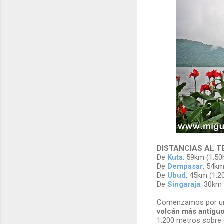
DISTANCIAS AL 
De
Kuta
: 59km (1:50
De
Dempasar
: 54km
De
Ubud
: 45km (1:2
De
Singaraja
: 30km 
Comenzamos por u
volcán más antiguo 
1.200 metros sobre e