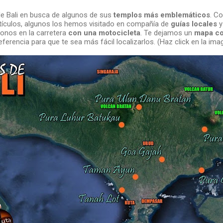
de Bali en busca de algunos de sus
templos más emblemáticos
. C
tículos, algunos los hemos visitado en compañía de
guías locales
y
onos en la carretera
con una motocicleta
. Te dejamos un
mapa co
ferencia para que te sea más fácil localizarlos. (Haz click en la ima