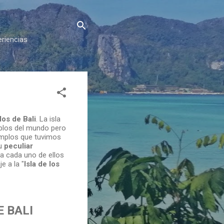
eriencias
os de Bali
. La isla
mplos del mundo pero
emplos que tuvimos
Su
peculiar
a cada uno de ellos
e a la "
Isla de los
 BALI