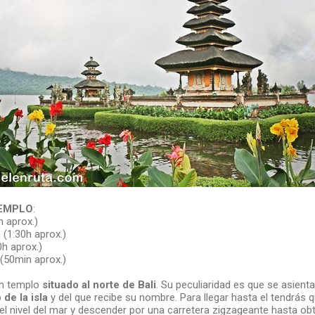
TEMPLO
:
h aprox.)
 (1:30h aprox.)
0h aprox.)
(50min aprox.)
n templo
situado al norte de Bali
. Su peculiaridad es que se asient
de la isla
y del que recibe su nombre. Para llegar hasta el tendrás q
l nivel del mar y descender por una carretera zigzageante hasta obte