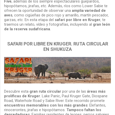
Five
, además de los siempre espectaculares guepardos,
hipopótamos, jirafas, etc. Además, ríos como Lower Sabie te
ofrecen la oportunidad de observar una
amplia variedad de
aves
, como cigüeñas de pico rojo y amarillo, martín pescador,
garzas, etc. En esta etapa del
safari por libre en Kruger
, te
traemos un relato, vídeo y fotografías, incluyendo al
gran león
de la reserva sudafricana
.
SAFARI POR LIBRE EN KRUGER. RUTA CIRCULAR
EN SHUKUZA
Descubre esta
gran ruta circular
por una de las
áreas más
prolíficas
de Kruger
. Lake Panic, Paul Kruger Gate, Diospane
Road, Waterhole Road y Sabie River. Este recorrido promete
encuentros memorables con los más grandes
: Elefantes,
rinocerontes, jirafas e hipopótamos.
Tampoco faltan los
depredadores
: Familias residentes de leones, perros salvajes,