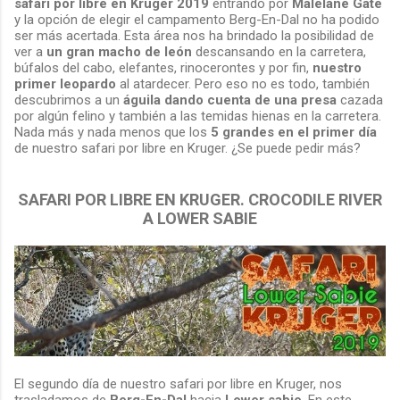
safari por libre en Kruger 2019
entrando por
Malelane Gate
y la opción de elegir el campamento Berg-En-Dal no ha podido
ser más acertada. Esta área nos ha brindado la posibilidad de
ver a
un gran macho de león
descansando en la carretera,
búfalos del cabo, elefantes, rinocerontes y por fin,
nuestro
primer leopardo
al atardecer. Pero eso no es todo, también
descubrimos a un
águila dando cuenta de una presa
cazada
por algún felino y también a las temidas hienas en la carretera.
Nada más y nada menos que los
5 grandes en el primer día
de nuestro safari por libre en Kruger. ¿Se puede pedir más?
SAFARI POR LIBRE EN KRUGER. CROCODILE RIVER
A LOWER SABIE
El segundo día de nuestro safari por libre en Kruger, nos
trasladamos de
Berg-En-Dal
hacia
Lower sabie
. En este