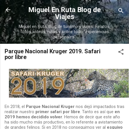
Ir al contenido principal
Miguel En Ruta Blog de
Viajes
Miguel en Ruta, blog de turismo y viajes. Relatos,
fotos, vídeos, rutas y sobre todo "experiencias
personales"
Parque Nacional Kruger 2019. Safari
por libre
En 2018, el
Parque Nacional Kruger
nos dejó impactados tras
realizar nuestro
primer safari por libre
. Tanto es así que
en
2019 hemos decidido volver
. Hemos de decir que este año
ha sido mucho más productivo, en lo referente a avistamiento
de grandes felinos. Si en 2018 no conseguimos ver al
esquivo